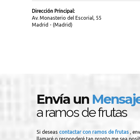
Dirección Principal:
Av. Monasterio del Escorial, 55
Madrid - (Madrid)
Envía un
Mensaj
a ramos de frutas
Si deseas
contactar con ramos de frutas
, en
llamaré o responderé tan pronto me sea posib