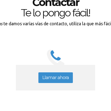
Contactar
Te lo pongo fácil!
as
te damos varías vías de contacto, utiliza la que más fác
Llamar ahora