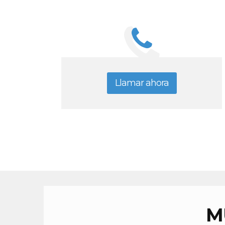
Llamar ahora
M