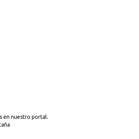
s en nuestro portal.
taña