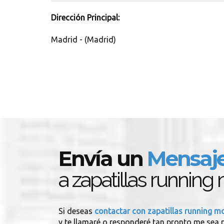
Dirección Principal:
Madrid - (Madrid)
Envía un
Mensaj
a zapatillas runnin
Si deseas
contactar con zapatillas running 
y te llamaré o responderé tan pronto me sea p