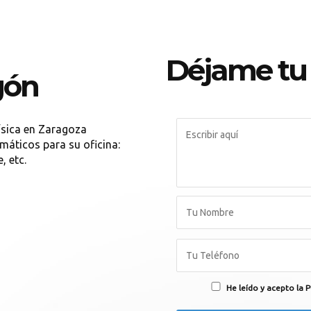
Déjame tu
gón
física en Zaragoza
áticos para su oficina:
, etc.
He leído y acepto la P