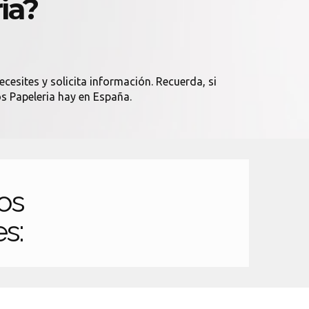
ia?
cesites y solicita información. Recuerda, si
os Papeleria hay en España.
os
es: