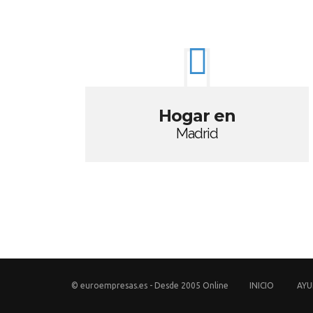
Hogar en
Madrid
© euroempresas.es - Desde 2005 Online
INICIO
AY