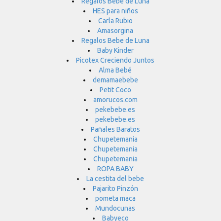
Regalos Bebe de Luna
HES para niños
Carla Rubio
Amasorgina
Regalos Bebe de Luna
Baby Kinder
Picotex Creciendo Juntos
Alma Bebé
demamaebebe
Petit Coco
amorucos.com
pekebebe.es
pekebebe.es
Pañales Baratos
Chupetemania
Chupetemania
Chupetemania
ROPA BABY
La cestita del bebe
Pajarito Pinzón
pometa maca
Mundocunas
Babyeco