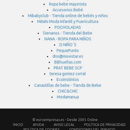
Ropa bebe mayorista
Accesorios Bebé
Mibabyclub - Tienda online de bebés y niños
Mitahi Moda Infantil y Puericultura
POCHOLADAS
Denanos - Tienda del Bebe
NANA - ROPA PARA NIÑOS
D NIÑO´S
PequePunto
dns@movistar.es
BBhuellas.com
PRAT BEBE SCP
teresa gomez corral
EcoInstintos
Canastillas de bebe - Tienda de Bebe
CHIC&CHIC
Modamanua
© euroempresas.es - Desde 2005 Online
INICIO
AYUDA
AVISO LEGAL
POLÍTICA DE PRIVACIDAD
POLÍTICA DE COOKIES
CONDICIONES DEL SERVICIO