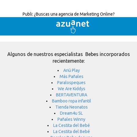
Publi:
¿Buscas una agencia de Marketing Online?
Algunos de nuestros especialistas Bebes incorporados
recientemente:
Ariú Play
Más Pañales
Paralospeques
We Are Kiddys
BERTAVENTURA
Bamboo ropa infantil
Tienda Neonatos
Dream4u SL
Pañales Winny
La Cestita del Bebé
La Cestita del Bebé