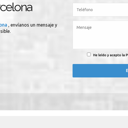
celona
lona
, envíanos un mensaje y
sible.
He leído y acepto la P