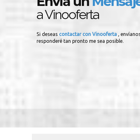
Envía un
Mensaj
a Vinooferta
Si deseas
contactar con Vinooferta
, envíano
responderé tan pronto me sea posible.