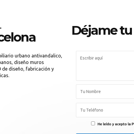
.
Déjame tu
rcelona
liario urbano antivandalico,
rbanos, diseño muros
e diseño, fabricación y
icas.
He leído y acepto la P