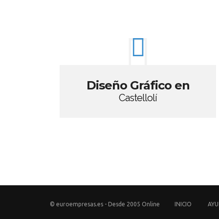
Diseño Gráfico en
Castellolí
© euroempresas.es - Desde 2005 Online
INICIO
AY