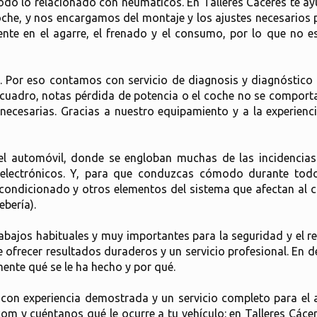
todo lo relacionado con neumáticos. En Talleres Cáceres te 
coche, y nos encargamos del montaje y los ajustes necesarios
te en el agarre, el frenado y el consumo, por lo que no es
. Por eso contamos con servicio de diagnosis y diagnóstico e
l cuadro, notas pérdida de potencia o el coche no se comport
nnecesarias. Gracias a nuestro equipamiento y a la experien
el automóvil, donde se engloban muchas de las incidencias
 electrónicos. Y, para que conduzcas cómodo durante todo 
ondicionado y otros elementos del sistema que afectan al con
bería).
bajos habituales y muy importantes para la seguridad y el r
frecer resultados duraderos y un servicio profesional. En de
ente qué se le ha hecho y por qué.
s, con experiencia demostrada y un servicio completo para el
m y cuéntanos qué le ocurre a tu vehículo: en Talleres Cá