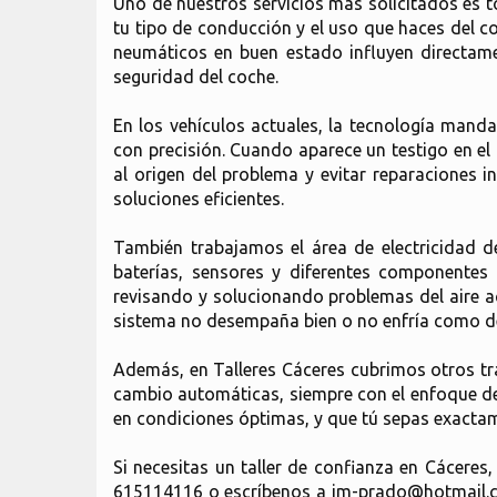
Uno de nuestros servicios más solicitados es 
tu tipo de conducción y el uso que haces del 
neumáticos en buen estado influyen directamen
seguridad del coche.
En los vehículos actuales, la tecnología manda
con precisión. Cuando aparece un testigo en e
al origen del problema y evitar reparaciones i
soluciones eficientes.
También trabajamos el área de electricidad d
baterías, sensores y diferentes componentes
revisando y solucionando problemas del aire ac
sistema no desempaña bien o no enfría como de
Además, en Talleres Cáceres cubrimos otros tra
cambio automáticas, siempre con el enfoque de o
en condiciones óptimas, y que tú sepas exactam
Si necesitas un taller de confianza en Cácere
615114116 o escríbenos a jm-prado@hotmail.co