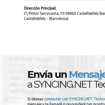
Dirección Principal:
C\ Pintor Serrasanta, 10 08860 Castelldefels Ba
Castelldefels - (Barcelona)
Envía un
Mensaj
a SYNCING.NET Tec
Si deseas
contactar con SYNCING.NET Techn
mensaje y te llamaré o responderé tan pronto