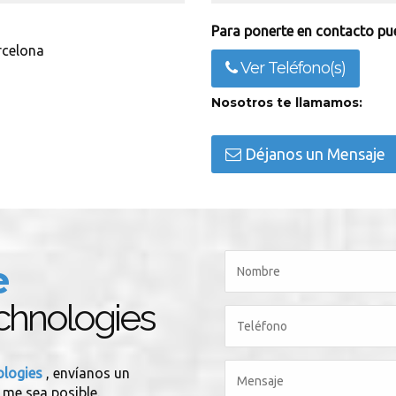
Para ponerte en contacto pue
rcelona
Ver Teléfono(s)
Nosotros te llamamos:
Déjanos un Mensaje
e
hnologies
ologies
, envíanos un
 me sea posible.