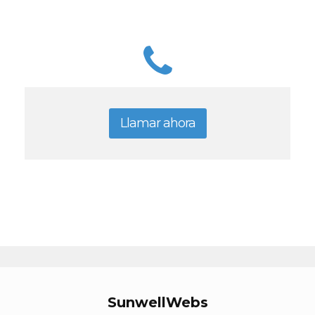
Llamar ahora
SunwellWebs