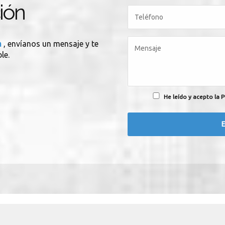
ión
n
, envíanos un mensaje y te
le.
He leído y acepto la P