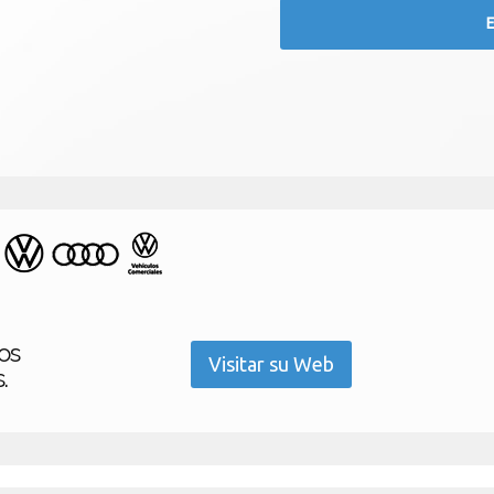
os
Visitar su Web
.