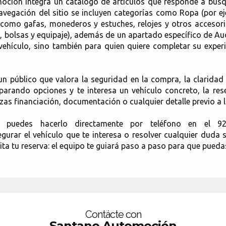
moción integra un catálogo de artículos que responde a bús
avegación del sitio se incluyen categorías como Ropa (por ej
le (como gafas, monederos y estuches, relojes y otros accesor
e, bolsas y equipaje), además de un apartado específico de Au
vehículo, sino también para quien quiere completar su expe
n público que valora la seguridad en la compra, la claridad 
arando opciones y te interesa un vehículo concreto, la rese
as financiación, documentación o cualquier detalle previo a l
, puedes hacerlo directamente por teléfono en el 9
urar el vehículo que te interesa o resolver cualquier duda 
 tu reserva: el equipo te guiará paso a paso para que puedas 
Contácte con
Santano Automoción