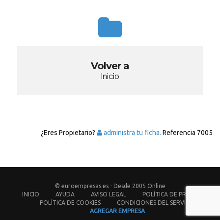
Volver a
Inicio
¿Eres Propietario?
administra tu ficha.
Referencia
7005
© euroempresas.es - Desde 2005 Online
INICIO
AYUDA
AVISO LEGAL
POLÍTICA DE PRIVACIDAD
POLÍTICA DE COOKIES
CONDICIONES DEL SERVICIO
AGREGAR EMPRESA