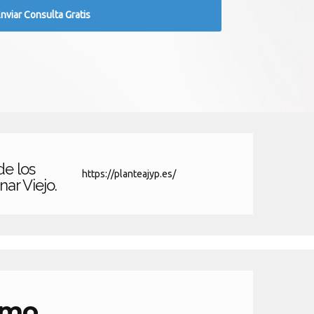
de los
https://planteajyp.es/
ar Viejo.
smo