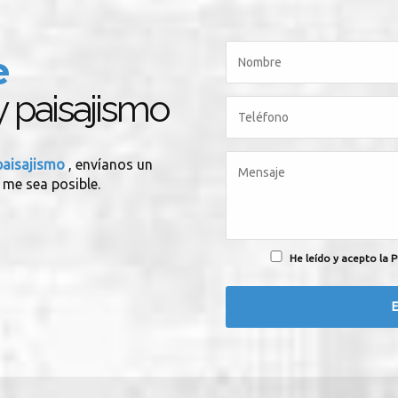
e
 y paisajismo
 paisajismo
, envíanos un
 me sea posible.
He leído y acepto la P