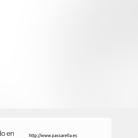
do en
http://www.passarella.es