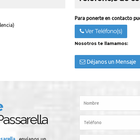
Para ponerte en contacto pue
lencia)
Ver Teléfono(s)
Nosotros te llamamos:
Déjanos un Mensaje
e
Passarella
ssarella
, envíanos un