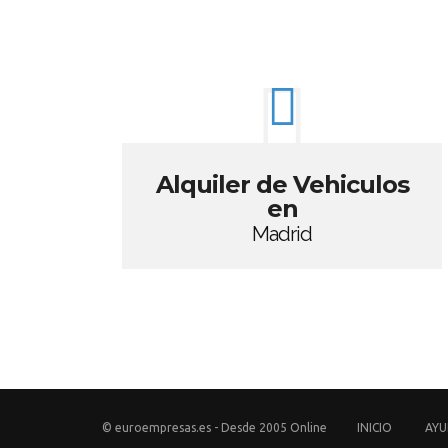
Alquiler de Vehiculos
en
Madrid
© euroempresas.es - Desde 2005 Online
INICIO
AY