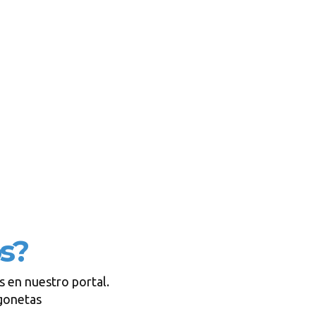
os?
s en nuestro portal.
rgonetas