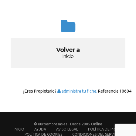
Volver a
Inicio
¿Eres Propietario?
administra tu ficha.
Referencia
10604
© euroempresas.es - Desde 2005 Online
INICIO
AYUDA
AVISO LEGAL
POLÍTICA DE PRIVACIDAD
POLÍTICA DE COOKIES
CONDICIONES DEL SERVICIO