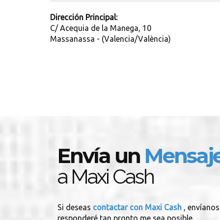
Dirección Principal:
C/ Acequia de la Manega, 10
Massanassa - (Valencia/València)
Envía un
Mensaj
a Maxi Cash
Si deseas
contactar con Maxi Cash
, envíanos
responderé tan pronto me sea posible.