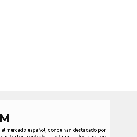
UM
en el mercado español, donde han destacado por
s estrictos controles sanitarios a los que son