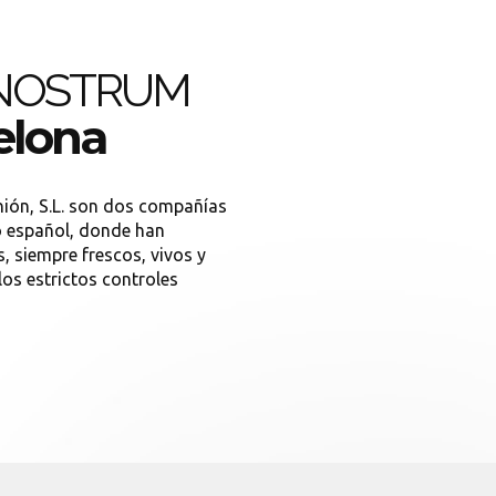
 NOSTRUM
elona
nión, S.L. son dos compañías
o español, donde han
, siempre frescos, vivos y
los estrictos controles