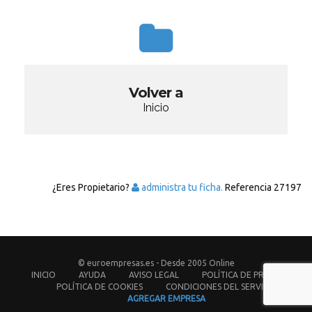
Volver a
Inicio
¿Eres Propietario?
administra tu ficha.
Referencia
27197
© euroempresas.es - Desde 2005 Online
INICIO
AYUDA
AVISO LEGAL
POLÍTICA DE PRIVACIDAD
POLÍTICA DE COOKIES
CONDICIONES DEL SERVICIO
AGREGAR EMPRESA