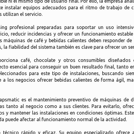
 ni el mismo tipo de usuario final. Por ello, la empresa anal
e instalar equipos adecuados para el ritmo de trabajo de ca
tilizan el servicio.
ing profesional preparadas para soportar un uso intensiv
cio, reducir incidencias y ofrecer un funcionamiento establ
as máquinas de café y bebidas calientes deben responder de
s, la fiabilidad del sistema también es clave para ofrecer un s
orciona café, chocolate y otros consumibles diseñados e
ecto esencial para conseguir un buen resultado final, tanto 
leccionados para este tipo de instalaciones, buscando siemp
e a los negocios ofrecer bebidas calientes de forma ágil, ma
apsmatic es el mantenimiento preventivo de máquinas de d
ias tanto al negocio como a sus clientes. Para evitarlo, ofre
uipos y mantener las instalaciones en condiciones óptimas. Este
a puede afectar al funcionamiento normal de la actividad.
técnico rápido y eficaz. Su equipo especializado ofrece as