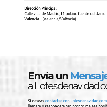
Dirección Principal:
Calle villa de Madrid,11 pol.ind.fuente del Jarro
Valencia - (Valencia/València)
Envía un
Mensaj
a Lotesdenavidad.
Si deseas
contactar con Lotesdenavidad.co
llamaré o responderé tan pronto me sea posib