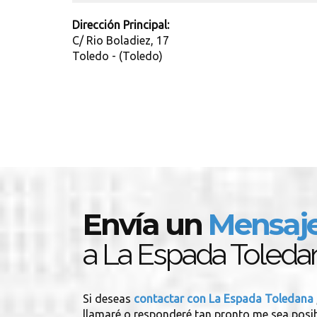
Dirección Principal:
C/ Rio Boladiez, 17
Toledo - (Toledo)
Envía un
Mensaj
a La Espada Toleda
Si deseas
contactar con La Espada Toledana
llamaré o responderé tan pronto me sea posib