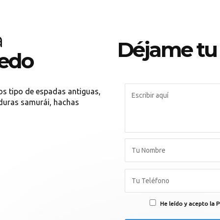
a
Déjame tu
ledo
s tipo de espadas antiguas,
duras samurái, hachas
He leído y acepto la P