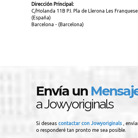
Dirección Principal:
C/Holanda 11B P.I. Pla de Llerona Les Franquese
(España)
Barcelona - (Barcelona)
Envía un
Mensaj
a Jowyoriginals
Si deseas
contactar con Jowyoriginals
, enví
o responderé tan pronto me sea posible.