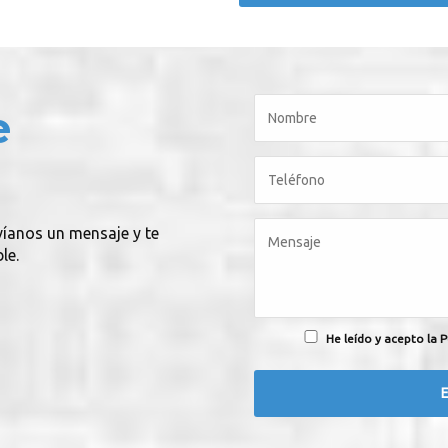
e
víanos un mensaje y te
le.
He leído y acepto la P