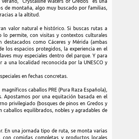
n verano, “Crystalline Waters of Gredos” es una
íos de montaña, algo muy buscado por familias,
cias a la altitud.
 valor natural e histórico. Si buscas rutas a
lo permite, con visitas y contextos culturales
 tan destacados como Cáceres y Mérida (ambas
e los espacios protegidos, la experiencia en el
laves muy especiales dentro del parque. Y para
gar a una localidad reconocida por la UNESCO y
speciales en fechas concretas.
on magníficos caballos PRE (Pura Raza Española),
s. Apostamos por una equitación basada en el
orno privilegiado (bosques de pinos en Gredos y
 caballos equilibrados, nobles y agradables de
r. En una jornada tipo de ruta, se monta varias
s, con comidas completas y productos locales