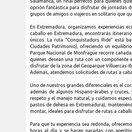
Salamanca, un final perfecto para quienes quie
opción fantástica para disfrutar de jornadas 
grupos de amigos o viajeros en solitario que qui
En Extremadura, organizamos experiencias ecu
caballo en Extremadura, encontrarás itinerari
únicos. La ruta “Conquistadors Ride” está b
Ciudades Patrimonio), ofreciendo un equilibrio
Parque Nacional de Monfragüe recorre cañadas 
quienes desean una ruta con un componente esp
disfrutar de la zona del Geoparque Villuercas-
Además, atendemos solicitudes de rutas a cabal
Uno de nuestros grandes diferenciales es el cor
además de algunos Hispano-árabes y cruces, 
respeto y el manejo natural, y cuidamos especi
pastos de dehesa en Extremadura), manteniéndo
montar, ideales para disfrutar de rutas a cabal
Para que tu experiencia sea redonda, ofrecemos
horas al día y se hacen paradas con aperiti