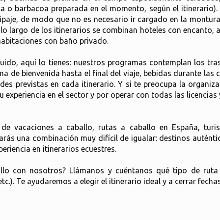
la o barbacoa preparada en el momento, según el itinerario)
quipaje, de modo que no es necesario ir cargado en la montur
o largo de los itinerarios se combinan hoteles con encanto, a
habitaciones con baño privado.
cluido, aquí lo tienes: nuestros programas contemplan los tr
 de bienvenida hasta el final del viaje, bebidas durante las c
es previstas en cada itinerario. Y si te preocupa la organiz
u experiencia en el sector y por operar con todas las licencia
 de vacaciones a caballo, rutas a caballo en España, tur
ás una combinación muy difícil de igualar: destinos auténtic
riencia en itinerarios ecuestres.
allo con nosotros? Llámanos y cuéntanos qué tipo de ruta
). Te ayudaremos a elegir el itinerario ideal y a cerrar fechas