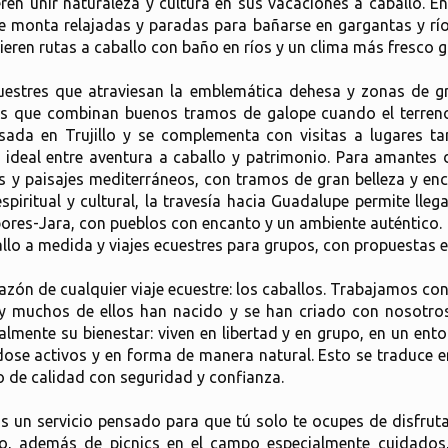
ren unir naturaleza y cultura en sus vacaciones a caballo. E
de monta relajadas y paradas para bañarse en gargantas y r
eren rutas a caballo con baño en ríos y un clima más fresco gra
estres que atraviesan la emblemática dehesa y zonas de gran
os que combinan buenos tramos de galope cuando el terreno 
asada en Trujillo y se complementa con visitas a lugares
 ideal entre aventura a caballo y patrimonio. Para amantes d
y paisajes mediterráneos, con tramos de gran belleza y enc
iritual y cultural, la travesía hacia Guadalupe permite lle
Ibores-Jara, con pueblos con encanto y un ambiente auténtico.
lo a medida y viajes ecuestres para grupos, con propuestas e
azón de cualquier viaje ecuestre: los caballos. Trabajamos c
y muchos de ellos han nacido y se han criado con nosotro
almente su bienestar: viven en libertad y en grupo, en un ent
se activos y en forma de manera natural. Esto se traduce en
lo de calidad con seguridad y confianza.
 un servicio pensado para que tú solo te ocupes de disfruta
vo, además de picnics en el campo especialmente cuidado