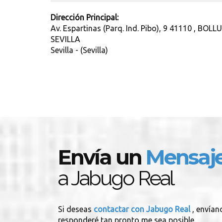
Dirección Principal:
Av. Espartinas (Parq. Ind. Pibo), 9 41110 , BO
SEVILLA
Sevilla - (Sevilla)
Envía un
Mensaj
a Jabugo Real
Si deseas
contactar con Jabugo Real
, envían
responderé tan pronto me sea posible.