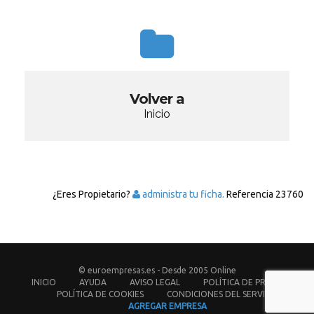
Volver a
Inicio
¿Eres Propietario?
administra tu ficha.
Referencia
23760
© euroempresas.es - Desde 2005 Online
INICIO
AYUDA
AVISO LEGAL
POLÍTICA DE PRIVACIDAD
POLÍTICA DE COOKIES
CONDICIONES DEL SERVICIO
AGREGAR EMPRESA