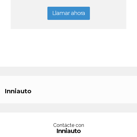
Llamar ahora
Inniauto
Contácte con
Inniauto