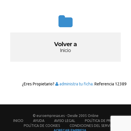
Volver a
Inicio
¿Eres Propietario?
administra tu ficha.
Referencia
12389
© euroempresas.es - Desde 2005 Online
INICIO
AYUDA
AVISO LEGAL
POLÍTICA DE PRIVACIDAD
POLÍTICA DE COOKIES
CONDICIONES DEL SERVICIO
AGREGAR EMPRESA