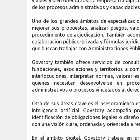
viables y bien orientados. La empresa trabaja 
de los procesos administrativos y capacidad est
Uno de los grandes ámbitos de especializació
mejorar sus propuestas, analizar pliegos, valo
procedimiento de adjudicación. También acompa
colaboración público-privada y fórmulas jurídi
que buscan trabajar con Administraciones Públi
Govstory también ofrece servicios de consult
fundaciones, asociaciones y territorios a co
interlocuciones, interpretar normas, valorar 
quienes necesitan desenvolverse en procedi
administrativos o procesos vinculados al derec
Otra de sus áreas clave es el asesoramiento 
inteligencia artificial. Govstory acompaña p
identificación de obligaciones legales o diseñ
con una visión clara, ordenada y orientada a re
En el ámbito digital, Govstory trabaja en pr