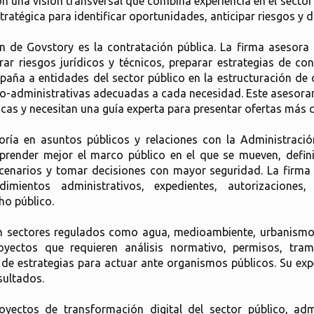
con una visión transversal que combina experiencia en el sect
ratégica para identificar oportunidades, anticipar riesgos y 
n de Govstory es la contratación pública. La firma asesora 
rar riesgos jurídicos y técnicos, preparar estrategias de c
ña a entidades del sector público en la estructuración de c
co-administrativas adecuadas a cada necesidad. Este asesora
cas y necesitan una guía experta para presentar ofertas más c
oría en asuntos públicos y relaciones con la Administració
mprender mejor el marco público en el que se mueven, defini
escenarios y tomar decisiones con mayor seguridad. La firma
mientos administrativos, expedientes, autorizaciones, 
ho público.
en sectores regulados como agua, medioambiente, urbanismo,
royectos que requieren análisis normativo, permisos, trami
o de estrategias para actuar ante organismos públicos. Su ex
sultados.
oyectos de transformación digital del sector público, admi