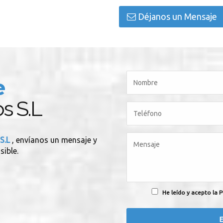
Déjanos un Mensaje
e
os S.L
 S.L
, envíanos un mensaje y
sible.
He leído y acepto la P