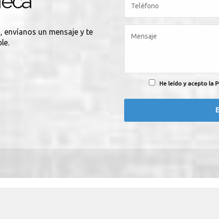
Heca
a
, envíanos un mensaje y te
le.
He leído y acepto la P