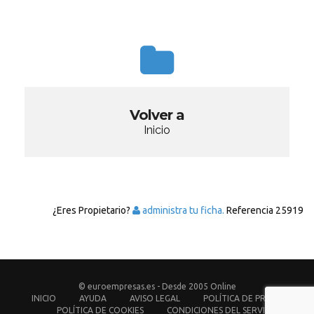
Volver a
Inicio
¿Eres Propietario?
administra tu ficha.
Referencia
25919
© euroempresas.es - Desde 2005 Online
INICIO
AYUDA
AVISO LEGAL
POLÍTICA DE PRIVACIDAD
POLÍTICA DE COOKIES
CONDICIONES DEL SERVICIO