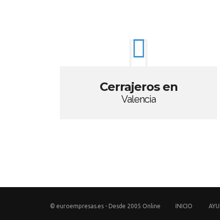
Cerrajeros en
Valencia
© euroempresas.es - Desde 2005 Online
INICIO
AY