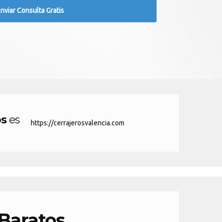
os
es
https://cerrajerosvalencia.com
 Baratos