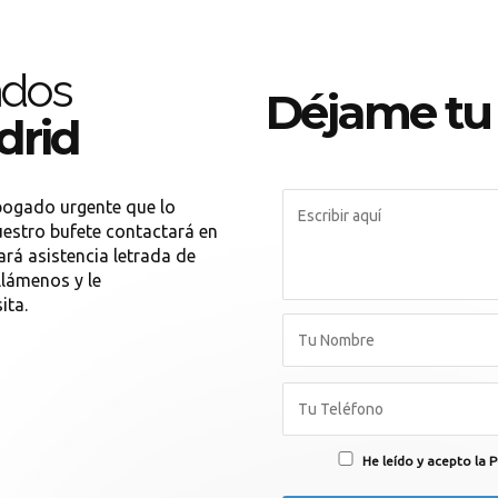
ados
Déjame tu
drid
bogado urgente que lo
estro bufete contactará en
rá asistencia letrada de
llámenos y le
ita.
He leído y acepto la P