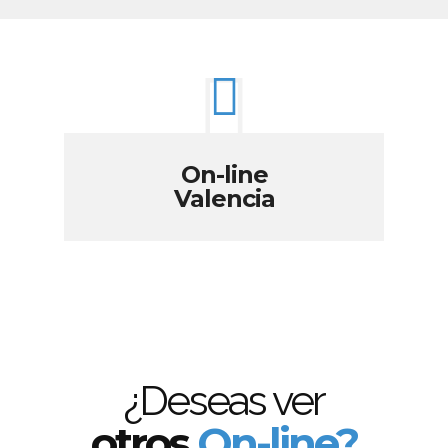
On-line
Valencia
¿Deseas ver
otros
On-line?