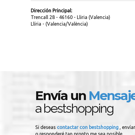
Dirección Principal:
Trencall 28 - 46160 - Lliria (Valencia)
Llíria - (Valencia/València)
Envía un
Mensaj
a bestshopping
Si deseas
contactar con bestshopping
, envía
o responderé tan pronto me sea posible.