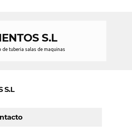
ENTOS S.L
to de tuberia salas de maquinas
 S.L
ontacto