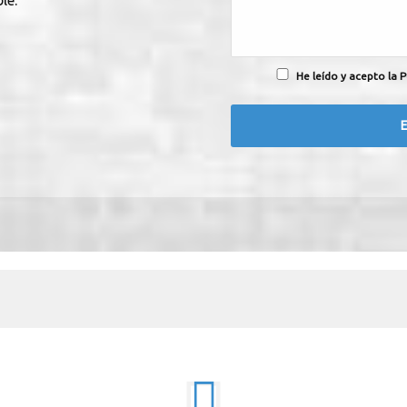
le.
He leído y acepto la P