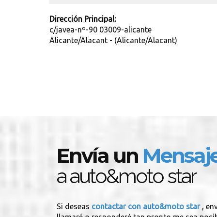
Dirección Principal:
c/javea-nº-90 03009-alicante
Alicante/Alacant - (Alicante/Alacant)
Envía un
Mensaj
a auto&moto star
Si deseas
contactar con auto&moto star
, en