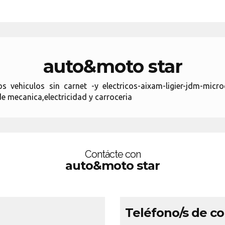
auto&moto star
vehiculos sin carnet -y electricos-aixam-ligier-jdm-microca
 mecanica,electricidad y carroceria
Contácte con
auto&moto star
Teléfono/s de c