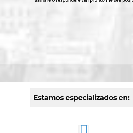
llamaré o responderé tan pronto me sea posib
Estamos especializados en: