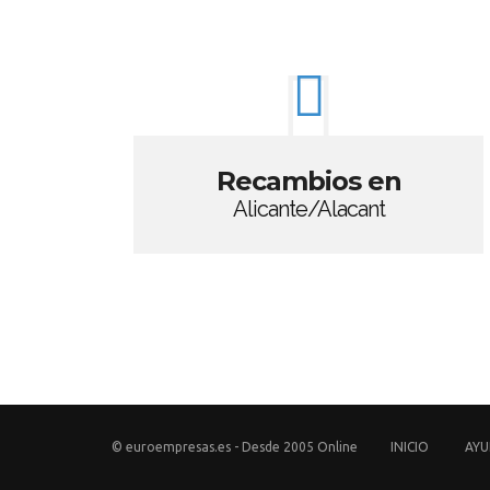
Recambios en
Alicante/Alacant
© euroempresas.es - Desde 2005 Online
INICIO
AY