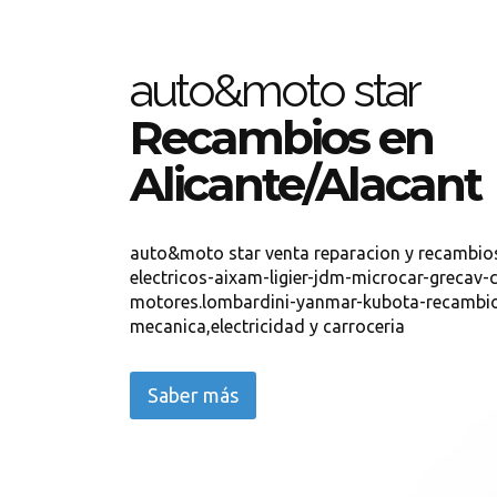
auto&moto star
Recambios en
Alicante/Alacant
auto&moto star venta reparacion y recambios 
electricos-aixam-ligier-jdm-microcar-grecav-c
motores.lombardini-yanmar-kubota-recambio
mecanica,electricidad y carroceria
Saber más