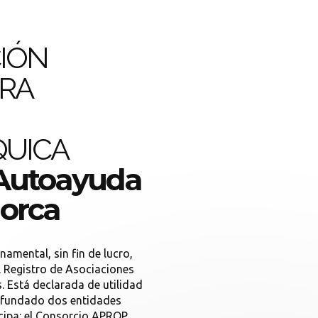
CIÓN
RA
QUICA
 Autoayuda
lorca
mental, sin fin de lucro,
el Registro de Asociaciones
. Está declarada de utilidad
a fundado dos entidades
cipa: el Consorcio APROP,