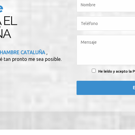
e
 EL
ÑA
L HAMBRE CATALUÑA
,
é tan pronto me sea posible.
He leído y acepto la P