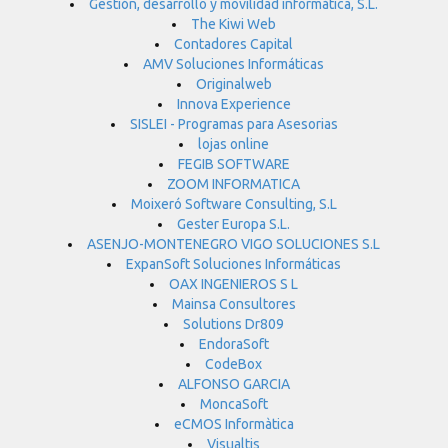
Gestión, desarrollo y movilidad informática, S.L.
The Kiwi Web
Contadores Capital
AMV Soluciones Informáticas
Originalweb
Innova Experience
SISLEI - Programas para Asesorias
lojas online
FEGIB SOFTWARE
ZOOM INFORMATICA
Moixeró Software Consulting, S.L
Gester Europa S.L.
ASENJO-MONTENEGRO VIGO SOLUCIONES S.L
ExpanSoft Soluciones Informáticas
OAX INGENIEROS S L
Mainsa Consultores
Solutions Dr809
EndoraSoft
CodeBox
ALFONSO GARCIA
MoncaSoft
eCMOS Informàtica
Visualtis