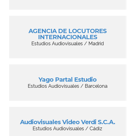
AGENCIA DE LOCUTORES
INTERNACIONALES
Estudios Audiovisuales / Madrid
Yago Partal Estudio
Estudios Audiovisuales / Barcelona
Audiovisuales Video Verdi S.C.A.
Estudios Audiovisuales / Cádiz