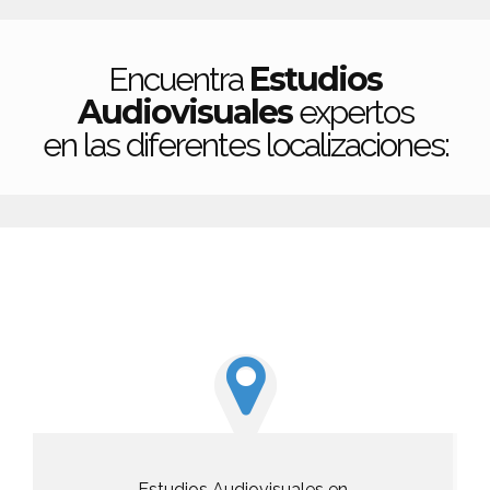
Estudios
Encuentra
Audiovisuales
expertos
en las diferentes localizaciones:
Estudios Audiovisuales en