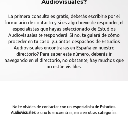
Audiovisuales?
La primera consulta es gratis, deberás escribirle por el
formulario de contacto y si es algo breve de responder, el
especialistas que hayas seleccionado de Estudios
Audiovisuales te responderá. Si no, te guiará de cómo
proceder en tu caso. ¿Cuántos despachos de Estudios
Audiovisuales encontraras en España en nuestro
directorio? Para saber este número, deberás ir
navegando en el directorio, no obstante, hay muchos que
no están visibles.
No te olvides de contactar con un
especialista de Estudios
Audiovisuales
o sino lo encuentras, mira en otras categorías.