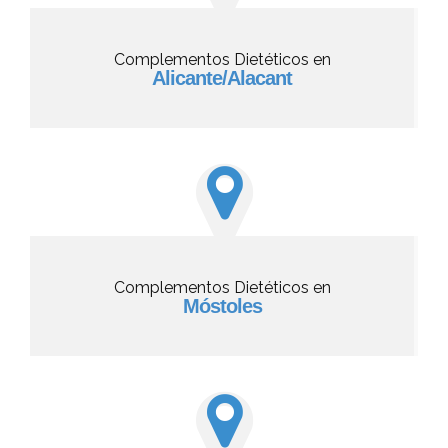
Complementos Dietéticos en
Alicante/Alacant
Complementos Dietéticos en
Móstoles