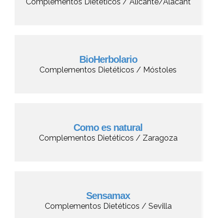
Complementos Dietéticos / Alicante/Alacant
BioHerbolario
Complementos Dietéticos / Móstoles
Como es natural
Complementos Dietéticos / Zaragoza
Sensamax
Complementos Dietéticos / Sevilla