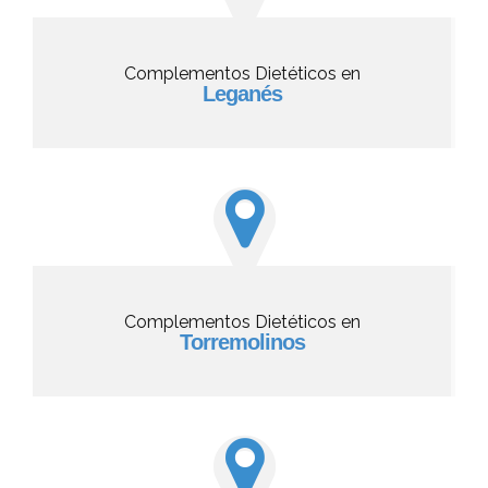
Complementos Dietéticos en
Leganés
Complementos Dietéticos en
Torremolinos