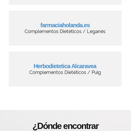
farmaciaholanda.es
Complementos Dietéticos / Leganés
Herbodietetica Alcaravea
Complementos Dietéticos / Puig
¿Dónde encontrar