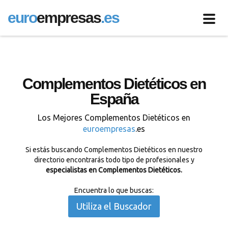
euro
empresas
.es
Toggl
navig
Complementos Dietéticos en
España
Los Mejores Complementos Dietéticos en
euroempresas
.es
Si estás buscando Complementos Dietéticos en nuestro
directorio encontrarás todo tipo de profesionales y
especialistas en Complementos Dietéticos.
Encuentra lo que buscas:
Utiliza el Buscador