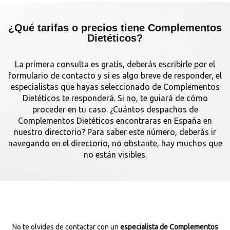
¿Qué tarifas o precios tiene Complementos
Dietéticos?
La primera consulta es gratis, deberás escribirle por el
formulario de contacto y si es algo breve de responder, el
especialistas que hayas seleccionado de Complementos
Dietéticos te responderá. Si no, te guiará de cómo
proceder en tu caso. ¿Cuántos despachos de
Complementos Dietéticos encontraras en España en
nuestro directorio? Para saber este número, deberás ir
navegando en el directorio, no obstante, hay muchos que
no están visibles.
No te olvides de contactar con un
especialista de Complementos