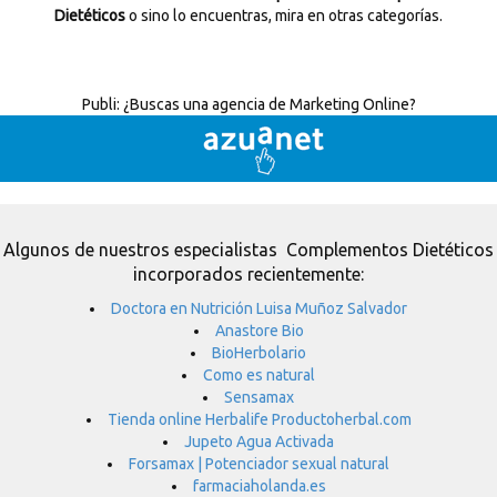
Dietéticos
o sino lo encuentras, mira en otras categorías.
Publi:
¿Buscas una agencia de Marketing Online?
Algunos de nuestros especialistas Complementos Dietéticos
incorporados recientemente:
Doctora en Nutrición Luisa Muñoz Salvador
Anastore Bio
BioHerbolario
Como es natural
Sensamax
Tienda online Herbalife Productoherbal.com
Jupeto Agua Activada
Forsamax | Potenciador sexual natural
farmaciaholanda.es