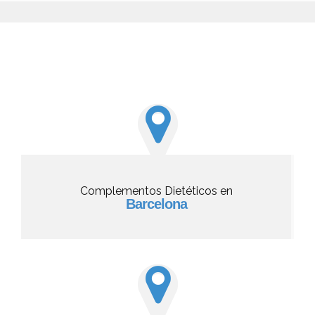
Complementos Dietéticos en
Barcelona